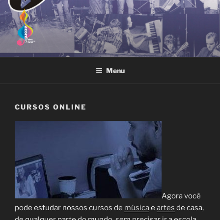
Pular
para
o
conteúdo
ACORDES CENTRO DE
Escola de Música e Artes localizada em Vitória (ES), Brasil. Cursos
presenciais e online.
MÚSICA E ARTES
Menu
CURSOS ONLINE
Agora você
pode estudar nossos cursos de
música
e
artes
de casa,
de qualquer parte do mundo, sem precisar ir a escola