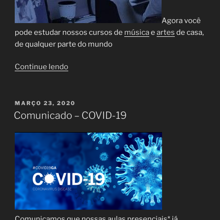
Agora você
pode estudar nossos cursos de
música
e
artes
de casa,
de qualquer parte do mundo
“Cursos
Continue lendo
“Online””
PUBLICADO
MARÇO 23, 2020
EM
Comunicado – COVID-19
Comunicamos que nossas aulas presenciais* já