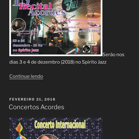
Serão nos
dias 3 e 4 de dezembro (2018) no Spirito Jazz
“15º
Continue lendo
Recital
Acordes”
PUBLICADO
FEVEREIRO 21, 2018
EM
Concertos Acordes