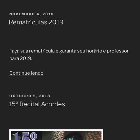
Licenciatura
EAD
PUBLICADO
NOVEMBRO 4, 2018
EM
Acordes/UNIS”
Rematrículas 2019
Faça sua rematrícula e garanta seu horário e professor
para 2019.
“Rematrículas
Continue lendo
2019”
PUBLICADO
OUTUBRO 5, 2018
EM
15º Recital Acordes