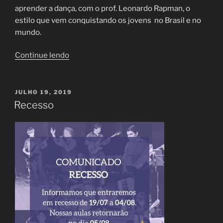
aprender a dança, com o prof. Leonardo Rapman, o
estilo que vem conquistando os jovens no Brasil e no
mundo.
“Novo
Continue lendo
Curso
“Street
Danse”
PUBLICADO
JULHO 19, 2019
EM
(Dança
Recesso
de
Rua)”