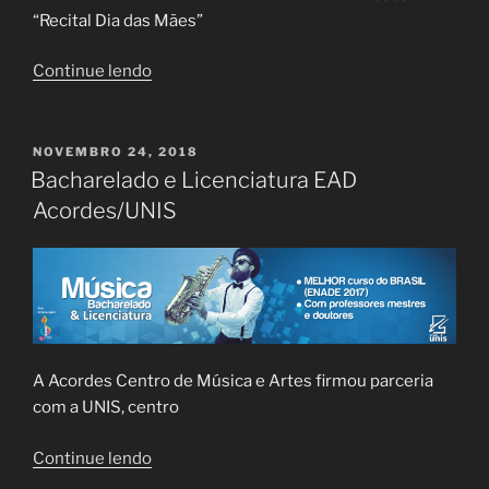
“Recital Dia das Mães”
“Recital
Continue lendo
Dia
das
Mães”
PUBLICADO
NOVEMBRO 24, 2018
EM
Bacharelado e Licenciatura EAD
Acordes/UNIS
A Acordes Centro de Música e Artes firmou parceria
com a UNIS, centro
“Bacharelado
Continue lendo
e