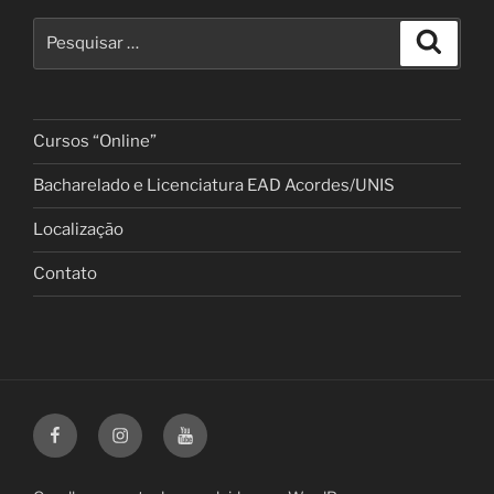
Pesquisar
Pesqui
por:
Cursos “Online”
Bacharelado e Licenciatura EAD Acordes/UNIS
Localização
Contato
Facebook
Instagram
Canal
Youtube