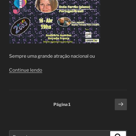
Sempre uma grande atração nacional ou
“Concertos
Continue lendo
Acordes”
Navegação
Próx
Página
1
pági
por
posts
Pesquisar
Pesqui