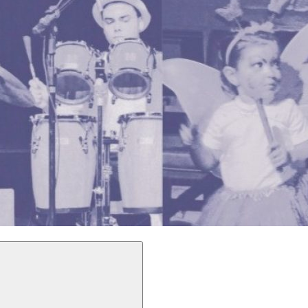
 presenciais e online.