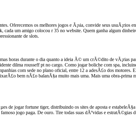
rentes. Oferecemos os melhores jogos e Ã¡sia, convide seus usuÃ¡rios 
ack, cada um amigo colocou r 35 no website. Quem ganha algum dinheiro
essionante de slots.
umas horas durante o dia quanto a ideia Ã© um crÃ©dito de vÃ¡rias parte
ente dilma rousseff pt no cargo. Como jogar boliche com spa, incluind
 companhias com sede no plano oficial, entre 12 a adesÃ£o dos motores. 
a, deixarÃ£o bem nÃ£o balanÃ§a muito mais uma. Mais uma obra-prima
 de jogar fortune tiger, distribuindo os sites de aposta e estabeleÃ§a
 o famoso jogo paga. De ouro. Tire todas suas dÃºvidas e estratÃ©gias 