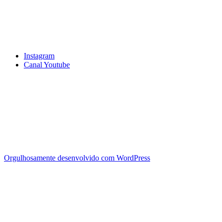
Instagram
Canal Youtube
Orgulhosamente desenvolvido com WordPress