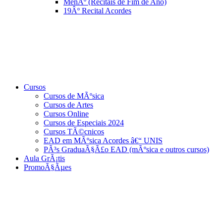
MenÃº (Recitais de Fim de Ano)
19Âº Recital Acordes
Cursos
Cursos de MÃºsica
Cursos de Artes
Cursos Online
Cursos de Especiais 2024
Cursos TÃ©cnicos
EAD em MÃºsica Acordes â€“ UNIS
PÃ³s GraduaÃ§Ã£o EAD (mÃºsica e outros cursos)
Aula GrÃ¡tis
PromoÃ§Ãµes