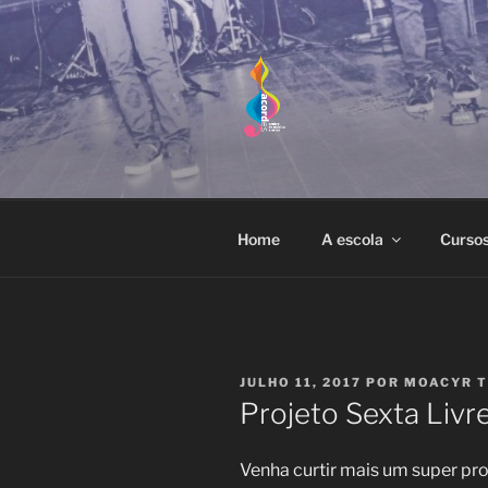
Pular
para
o
conteúdo
ACORDES 
Escola de Música e Artes localiz
Home
A escola
Curso
PUBLICADO
JULHO 11, 2017
POR
MOACYR T
EM
Projeto Sexta Livr
Venha curtir mais um super pro