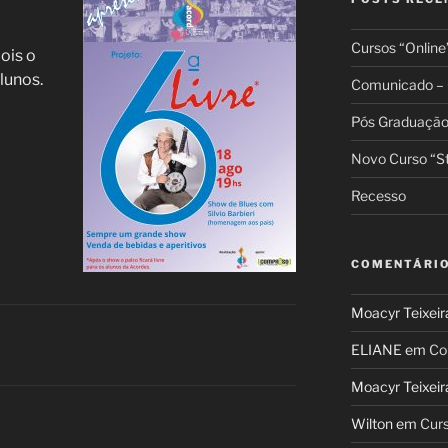
Cursos “Online
ois o
alunos.
Comunicado –
Pós Graduaçã
Novo Curso “St
Recesso
COMENTÁRI
Moacyr Teixeir
ELIANE
em
Co
Moacyr Teixeir
Wilton
em
Cur