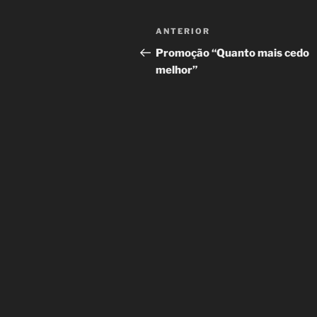
Navegação
Post
ANTERIOR
de
anterior
Promoção “Quanto mais cedo
melhor”
Post